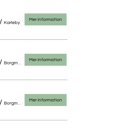
Mer information
/
Karleby
Mer information
/
Borgmästarengatan 32, 67100 Karleby, Finland
Mer information
/
Borgmästarengatan 32, 67100 Karleby, Finland