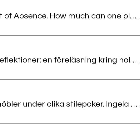
The Weight of Absence. How much can one play with the past ? Auto-ethnographic artistic exploration and research
Rumsliga reflektioner: en föreläsning kring holistisk inredningsdesign, kulturell identitet och medveten konsumtion.
Rum och möbler under olika stilepoker. Ingela Bodbacka-Rak, kulturvetare