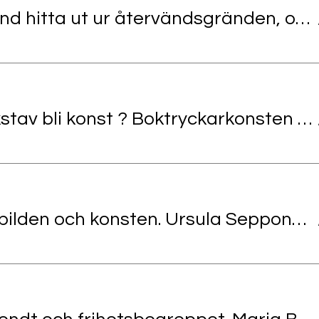
Kan Ryssland hitta ut ur återvändsgränden, och vad väntar runt hörnet ? Anders Mård, journalist YLE
Kan en bokstav bli konst ? Boktryckarkonsten som konstform. Camilla Gunnar, konstnär och boktryckare
Min plats i bilden och konsten. Ursula Sepponen, konstnär och pedagog