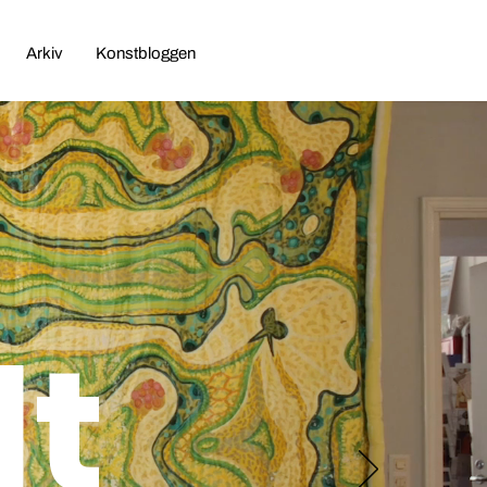
Arkiv
Konstbloggen
lt
g
here