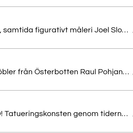
Mitt måleri, samtida figurativt måleri Joel Slotte, bildkonstnär
Allmogemöbler från Österbotten Raul Pohjanen, antikexpert
INHIBERAD! Tatueringskonsten genom tiderna Alexander Granqvist, bildkonstnär och tatuerare