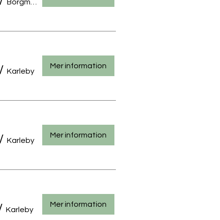
/
Borgmästarengatan 32, 67100 Karleby, Finland
Mer information
/
Karleby
Mer information
/
Karleby
Mer information
/
Karleby