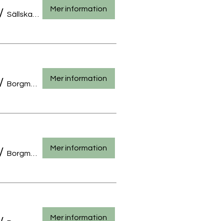
Mer information
/
Sällskapsklubben, Karleby
Mer information
/
Borgmästarengatan 32, 67100 Karleby, Finland
Mer information
/
Borgmästarengatan 32, 67100 Karleby, Finland
Mer information