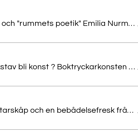
Mitt måleri och "rummets poetik" Emilia Nurmivaara, bildkonstnär
Kan en bokstav bli konst ? Boktryckarkonsten som konstform. Camilla Gunnar, konstnär och boktryckare
Ett tyskt altarskåp och en bebådelsefresk från Italien. Charlotte von Essen, konsthistoriker och pedagog