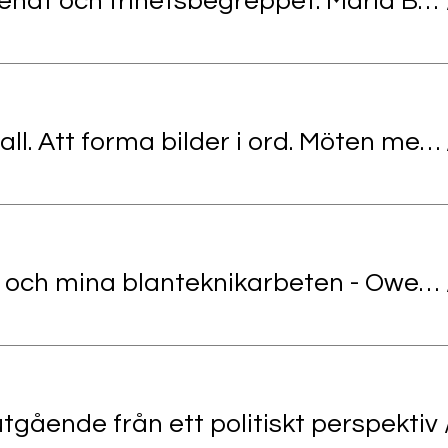
Hannah Arendt och frihetsbegreppet. Maria Björkholm, doktorand i filosofi
Carola Envall. Att forma bilder i ord. Möten med bildkonst i Solveig von Schoultz lyrik.
Mitt måleri och mina blanteknikarbeten - Owe Åsvik
tgående från ett politiskt perspektiv