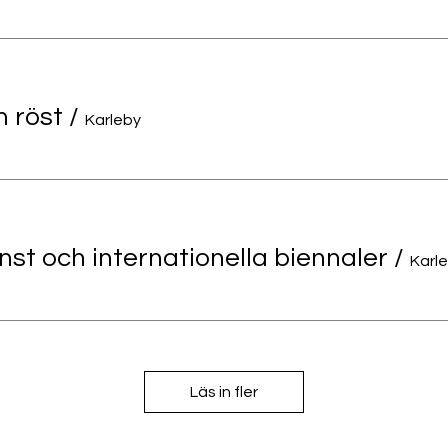
n röst
/
Karleby
st och internationella biennaler
/
Karl
Läs in fler