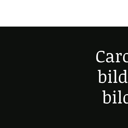
Caro
bil
bil