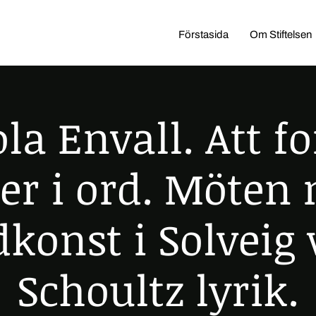
Förstasida
Om Stiftelsen
la Envall. Att 
der i ord. Möten
dkonst i Solveig
Schoultz lyrik.