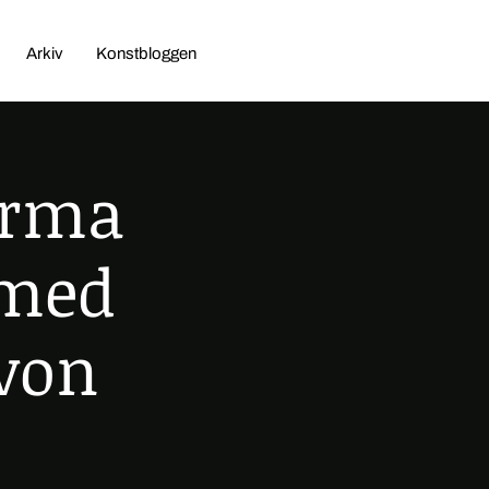
Arkiv
Konstbloggen
forma
 med
 von