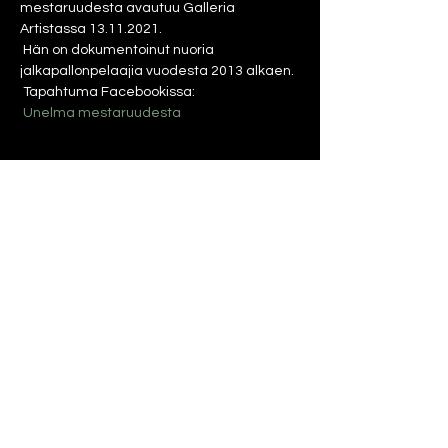
mestaruudesta avautuu Galleria 
Artistassa 13.11.2021.
 Hän on dokumentoinut nuoria 
jalkapallonpelaajia vuodesta 2013 alkaen.
 Tapahtuma Facebookissa:
Unelma mestaruudesta
Aikataulu
19.00 - 20.00
1 tunti
Vernissage Sophia Enroth
Katso kaikki