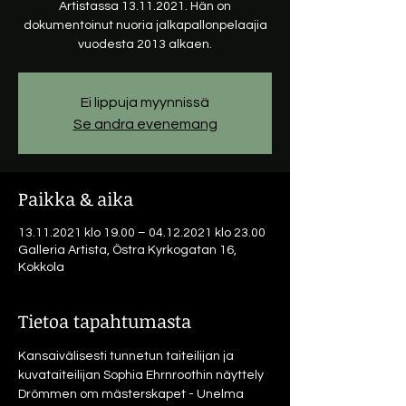
Artistassa 13.11.2021. Hän on
dokumentoinut nuoria jalkapallonpelaajia
vuodesta 2013 alkaen.
Ei lippuja myynnissä
Se andra evenemang
Paikka & aika
13.11.2021 klo 19.00 – 04.12.2021 klo 23.00
Galleria Artista, Östra Kyrkogatan 16,
Kokkola
Tietoa tapahtumasta
Kansaivälisesti tunnetun taiteilijan ja 
kuvataiteilijan Sophia Ehrnroothin näyttely 
Drömmen om mästerskapet - Unelma 