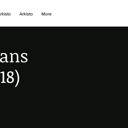
rkisto
Arkisto
More
lans
18)