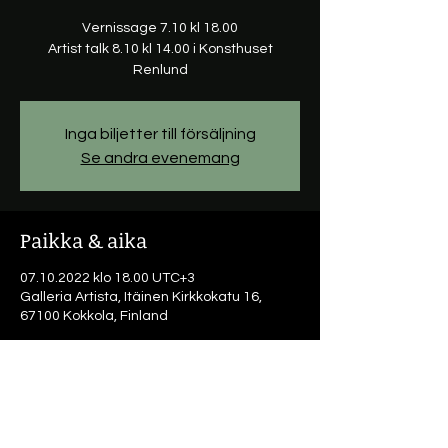
Vernissage 7.10 kl 18.00
Artist talk 8.10 kl 14.00 i Konsthuset
Renlund
Inga biljetter till försäljning
Se andra evenemang
Paikka & aika
07.10.2022 klo 18.00 UTC+3
Galleria Artista, Itäinen Kirkkokatu 16,
67100 Kokkola, Finland
Tietoa tapahtumasta
Galleri Artista 7.10 - 28.10