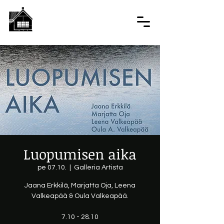
Luopumisen aika
pe 07.10.
  |  
Galleria Artista
Jaana Erkkilä, Marjatta Oja, Leena
Valkeapää & Oula Valkeapää.
7.10 - 28.10