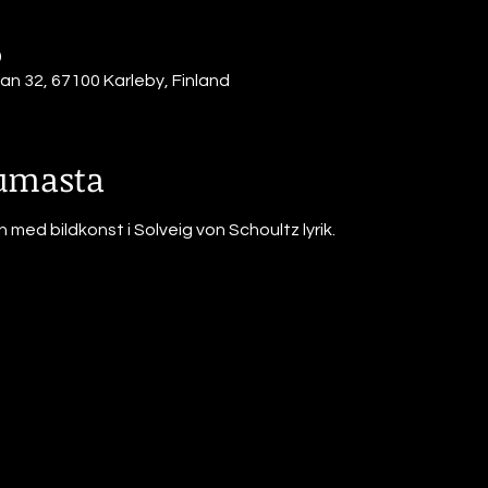
0
n 32, 67100 Karleby, Finland
tumasta
n med bildkonst i Solveig von Schoultz lyrik.