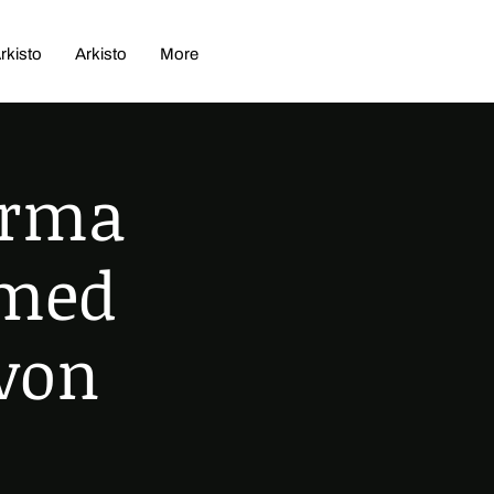
rkisto
Arkisto
More
forma
 med
 von