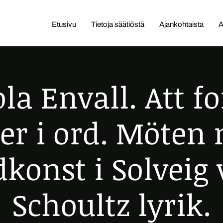
Etusivu
Tietoja säätiöstä
Ajankohtaista
A
la Envall. Att 
der i ord. Möten
dkonst i Solveig
Schoultz lyrik.