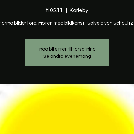
ti 05.11.
  |  
Karleby
forma bilder i ord. Möten med bildkonst i Solveig von Schoultz l
Inga biljetter till försäljning
Se andra evenemang