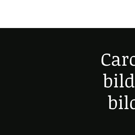
Caro
bil
bil