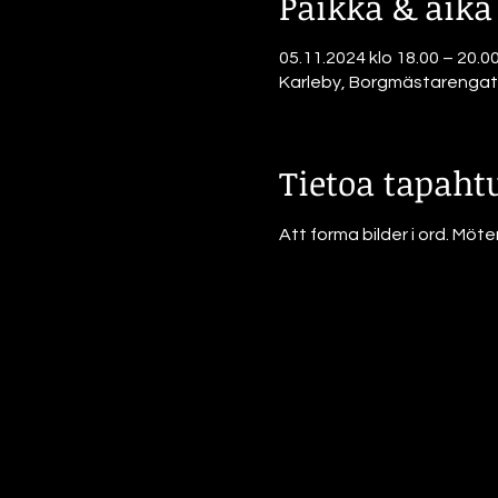
Paikka & aika
05.11.2024 klo 18.00 – 20.0
Karleby, Borgmästarengata
Tietoa tapah
Att forma bilder i ord. Möte