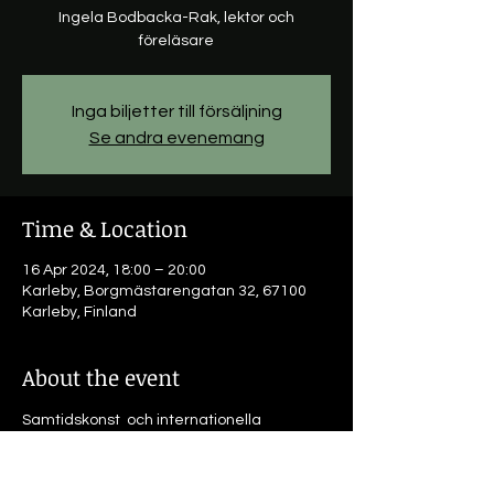
Ingela Bodbacka-Rak, lektor och
föreläsare
Inga biljetter till försäljning
Se andra evenemang
Time & Location
16 Apr 2024, 18:00 – 20:00
Karleby, Borgmästarengatan 32, 67100
Karleby, Finland
About the event
Samtidskonst  och internationella 
biennaler
Ingela Bodbacka-Rak, lektor och 
föreläsare