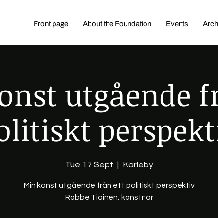
Front page
About the Foundation
Events
Arch
onst utgående fr
olitiskt perspekt
Tue 17 Sept
  |  
Karleby
Min konst utgående från ett politiskt perspektiv
Rabbe Tiainen, konstnär