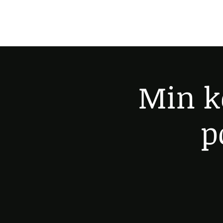
Min k
p