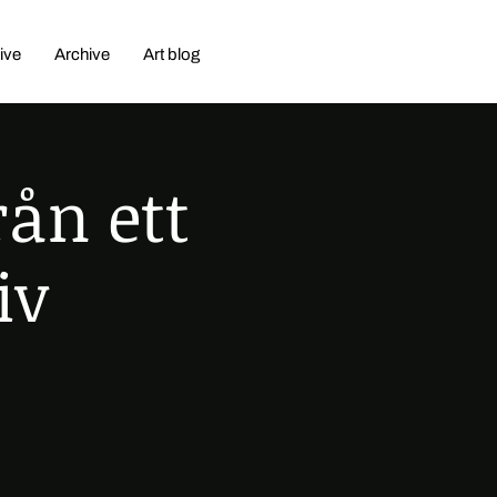
ive
Archive
Art blog
ån ett
iv