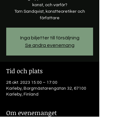
konst, och varför?
Tom Sandqvist, konstteoretiker och
författare
Inga biljetter till försäljning
Se andra evenemang
Tid och plats
28 okt. 2023 15:00 – 17:00
Karleby, Borgmästarengatan 32, 67100
Karleby, Finland
Om evenemanget
Konstbegreppets kulturhistoria. Vad är 
konst, och varför?
Tom Sandqvist, konstteoretiker och 