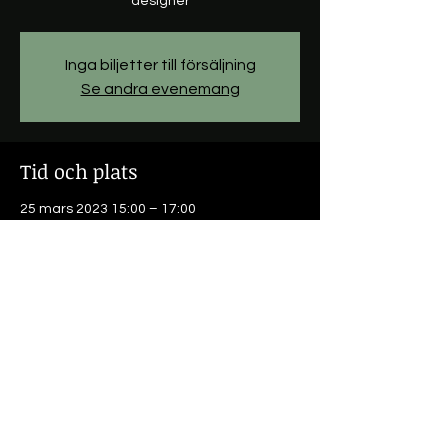
designer
Inga biljetter till försäljning
Se andra evenemang
Tid och plats
25 mars 2023 15:00 – 17:00
Konsthuset Renlund, Pormestarinkatu 32,
67100 Kokkola, Finland
Dela detta evenemang