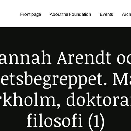
Front page
About the Foundation
Events
Arch
annah Arendt o
hetsbegreppet. M
rkholm, doktora
filosofi (1)