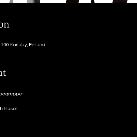
ion
00 Karleby, Finland
nt
sbegreppet
 filosofi