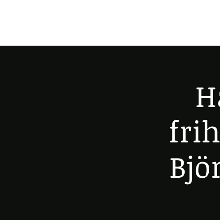
H
fri
Bjö