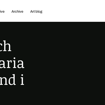
ive
Archive
Art blog
ch
aria
nd i