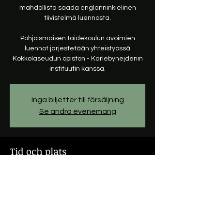
mahdollista saada englanninkielinen
tiivistelmä luennosta.
Pohjoismaisen taidekoulun avoimien
luennot järjestetään yhteistyössä
Kokkolaseudun opiston - Karlebynejdenin
instituutin kanssa.
Inga biljetter till försäljning
Se andra evenemang
Tid och plats
04 nov. 2022 15:00 – 16:00
Kokkola, Itäinen Kirkkokatu 16, 67100
Kokkola, Finland