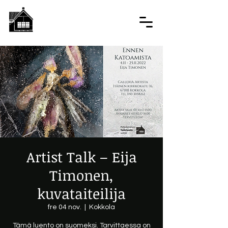
Artist Talk – Eija
Timonen,
kuvataiteilija
fre 04 nov.
  |  
Kokkola
Tämä luento on suomeksi. Tarvittaessa on