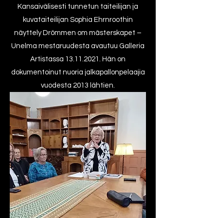
Kansaivälisesti tunnetun taiteilijan ja
kuvataiteilijan Sophia Ehrnroothin
näyttely Drömmen om mästerskapet –
Unelma mestaruudesta avautuu Galleria
Artistassa
13.11.2021
. Hän on
dokumentoinut nuoria jalkapallonpelaajia
vuodesta 2013 lähtien.