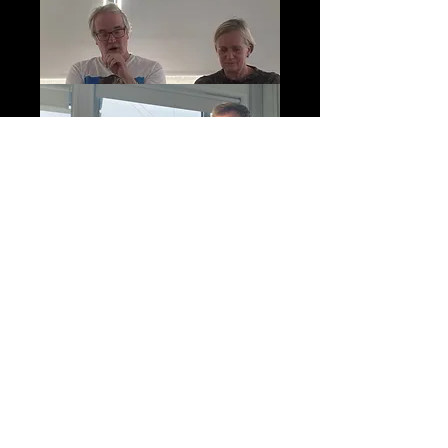
Kansaivälisesti tunnetun taiteilijan ja
kuvataiteilijan Sophia Ehrnroothin
näyttely Drömmen om mästerskapet
– Unelma mestaruudesta avautuu
Galleria Artistassa
13.11.2021
.
Hän on dokumentoinut nuoria